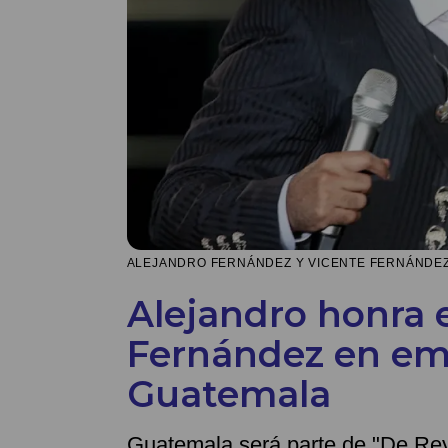
ALEJANDRO FERNÁNDEZ Y VICENTE FERNÁNDEZ 
Alejandro honra 
Fernández en em
Guatemala
Guatemala será parte de "De Rey 