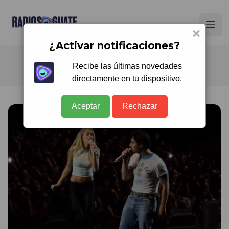
Radios Guate
Ope
×
¿Activar notificaciones?
Recibe las últimas novedades
directamente en tu dispositivo.
Aceptar
Rechazar