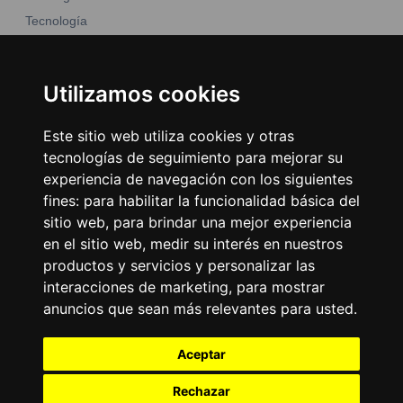
Tecnología
Moda y belleza
Otros Sitios
Business
Emisoras Unidas
Utilizamos cookies
Noticias
La Tronadora
Este sitio web utiliza cookies y otras
Encuéntranos
tecnologías de seguimiento para mejorar su
experiencia de navegación con los siguientes
fines:
para habilitar la funcionalidad básica del
Contacto
sitio web
,
para brindar una mejor experiencia
Términos y condiciones
en el sitio web
,
medir su interés en nuestros
Directorio
productos y servicios y personalizar las
interacciones de marketing
,
para mostrar
anuncios que sean más relevantes para usted
.
Aceptar
Rechazar
2026
©
Grupo Emisoras Unidas
| hosting, soporte y