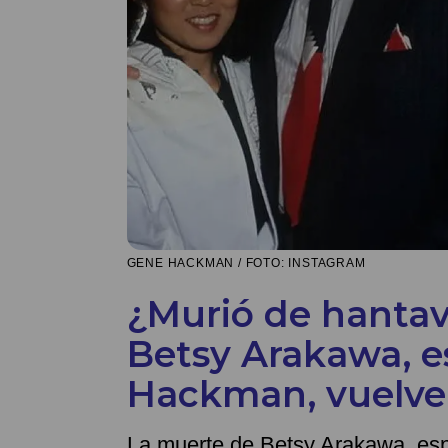
GENE HACKMAN / FOTO: INSTAGRAM
¿Murió de hantav
Betsy Arakawa, 
Hackman, vuelve
La muerte de Betsy Arakawa, es