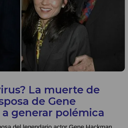
irus? La muerte de
esposa de Gene
 a generar polémica
posa del legendario actor Gene Hackman,