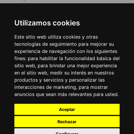
Moda y belleza
Otros Sitios
Business
Emisoras Unidas
Utilizamos cookies
Noticias
La Tronadora
Este sitio web utiliza cookies y otras
Encuéntranos
tecnologías de seguimiento para mejorar su
experiencia de navegación con los siguientes
fines:
para habilitar la funcionalidad básica del
Contacto
sitio web
,
para brindar una mejor experiencia
Términos y condiciones
en el sitio web
,
medir su interés en nuestros
Directorio
productos y servicios y personalizar las
interacciones de marketing
,
para mostrar
anuncios que sean más relevantes para usted
.
Aceptar
Rechazar
2026
©
Grupo Emisoras Unidas
| hosting, soporte y
desarrollo por
www.dast.cl
Configurar