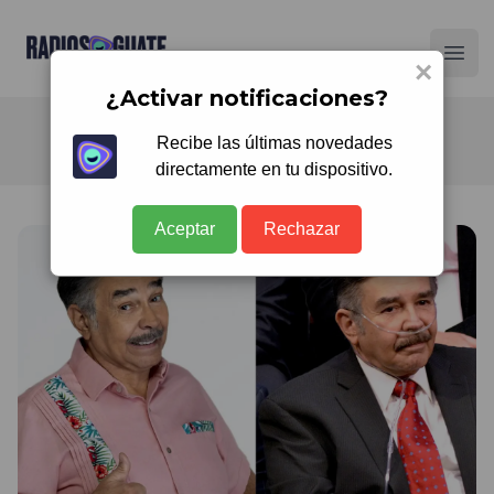
Radios Guate
Ope
×
¿Activar notificaciones?
Recibe las últimas novedades
directamente en tu dispositivo.
Aceptar
Rechazar