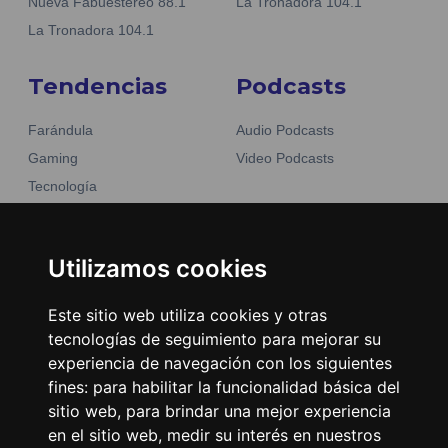
Nueva Fabuestéreo 88.1
La Tronadora 104.1
La Tronadora 104.1
Tendencias
Podcasts
Farándula
Audio Podcasts
Gaming
Video Podcasts
Tecnología
Moda y belleza
Otros Sitios
Business
Emisoras Unidas
Utilizamos cookies
Noticias
La Tronadora
Este sitio web utiliza cookies y otras
Encuéntranos
tecnologías de seguimiento para mejorar su
experiencia de navegación con los siguientes
fines:
para habilitar la funcionalidad básica del
Contacto
sitio web
,
para brindar una mejor experiencia
Términos y condiciones
en el sitio web
,
medir su interés en nuestros
Directorio