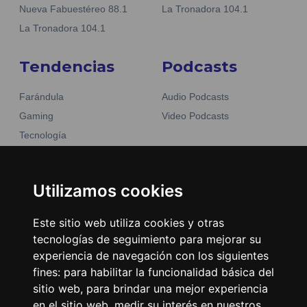
Nueva Fabuestéreo 88.1
La Tronadora 104.1
La Tronadora 104.1
Tendencias
Podcasts
Farándula
Audio Podcasts
Gaming
Video Podcasts
Tecnología
Moda y belleza
Otros Sitios
Business
Emisoras Unidas
Utilizamos cookies
Noticias
La Tronadora
Este sitio web utiliza cookies y otras
Encuéntranos
tecnologías de seguimiento para mejorar su
experiencia de navegación con los siguientes
fines:
para habilitar la funcionalidad básica del
Contacto
sitio web
,
para brindar una mejor experiencia
Términos y condiciones
en el sitio web
,
medir su interés en nuestros