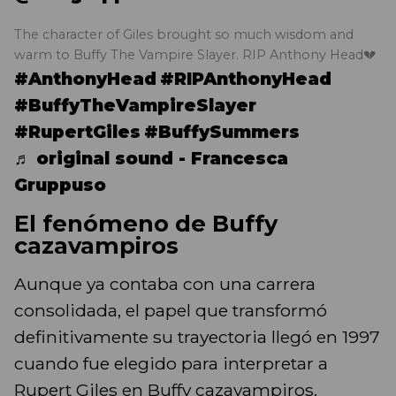
The character of Giles brought so much wisdom and
warm to Buffy The Vampire Slayer. RIP Anthony Head💔
#AnthonyHead
#RIPAnthonyHead
#BuffyTheVampireSlayer
#RupertGiles
#BuffySummers
♬ original sound - Francesca
Gruppuso
El fenómeno de Buffy
cazavampiros
Aunque ya contaba con una carrera
consolidada, el papel que transformó
definitivamente su trayectoria llegó en 1997
cuando fue elegido para interpretar a
Rupert Giles en Buffy cazavampiros.