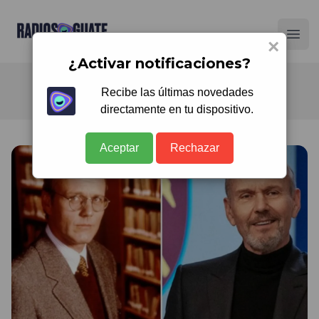
Radios Guate
Ope
×
¿Activar notificaciones?
Recibe las últimas novedades
directamente en tu dispositivo.
Aceptar
Rechazar