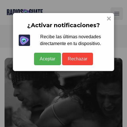
Radios Guate
Ope
×
¿Activar notificaciones?
Recibe las últimas novedades
directamente en tu dispositivo.
Aceptar
Rechazar