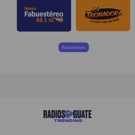
Escúchanos