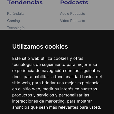
Tendencias
Podcasts
Farándula
Audio Podcasts
Gaming
Video Podcasts
Tecnología
Moda y belleza
Otros Sitios
Business
Utilizamos cookies
Emisoras Unidas
Noticias
La Tronadora
Este sitio web utiliza cookies y otras
tecnologías de seguimiento para mejorar su
Encuéntranos
experiencia de navegación con los siguientes
fines:
para habilitar la funcionalidad básica del
Contacto
sitio web
,
para brindar una mejor experiencia
Términos y condiciones
en el sitio web
,
medir su interés en nuestros
Directorio
productos y servicios y personalizar las
interacciones de marketing
,
para mostrar
anuncios que sean más relevantes para usted
.