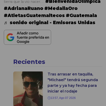
#BienvenidaOIimpica
tierra que la vio nacer. . .
#AdrianaRuano
#MedallaOro
#AtletasGuatemaltecos
#Guatemala
♬ sonido original - Emisoras Unidas
Recientes
Tras arrasar en taquilla,
"Michael" tendrá segunda
parte y ya hay fecha para
iniciar el rodaje
13:57, Ago 07 2026