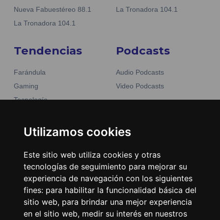
Nueva Fabuestéreo 88.1
La Tronadora 104.1
La Tronadora 104.1
Tendencias
Podcasts
Farándula
Audio Podcasts
Gaming
Video Podcasts
Tecnología
Moda y belleza
Otros Sitios
Business
Utilizamos cookies
Emisoras Unidas
Noticias
La Tronadora
Este sitio web utiliza cookies y otras
tecnologías de seguimiento para mejorar su
Encuéntranos
experiencia de navegación con los siguientes
fines:
para habilitar la funcionalidad básica del
Contacto
sitio web
,
para brindar una mejor experiencia
Términos y condiciones
en el sitio web
,
medir su interés en nuestros