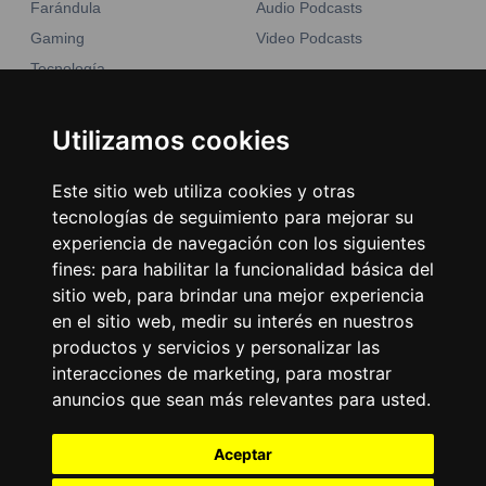
Farándula
Audio Podcasts
Gaming
Video Podcasts
Tecnología
Moda y belleza
Otros Sitios
Business
Utilizamos cookies
Emisoras Unidas
Noticias
La Tronadora
Este sitio web utiliza cookies y otras
tecnologías de seguimiento para mejorar su
Encuéntranos
experiencia de navegación con los siguientes
fines:
para habilitar la funcionalidad básica del
Contacto
sitio web
,
para brindar una mejor experiencia
Términos y condiciones
en el sitio web
,
medir su interés en nuestros
productos y servicios y personalizar las
Directorio
interacciones de marketing
,
para mostrar
anuncios que sean más relevantes para usted
.
Aceptar