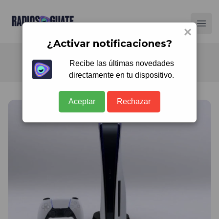
Radios Guate
Ope
×
¿Activar notificaciones?
Recibe las últimas novedades
directamente en tu dispositivo.
Aceptar
Rechazar