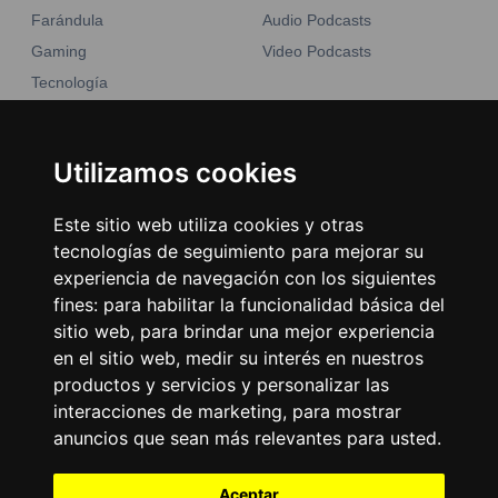
Farándula
Audio Podcasts
Gaming
Video Podcasts
Tecnología
Moda y belleza
Otros Sitios
Business
Emisoras Unidas
Utilizamos cookies
Noticias
La Tronadora
Este sitio web utiliza cookies y otras
Encuéntranos
tecnologías de seguimiento para mejorar su
experiencia de navegación con los siguientes
fines:
para habilitar la funcionalidad básica del
Contacto
sitio web
,
para brindar una mejor experiencia
Términos y condiciones
en el sitio web
,
medir su interés en nuestros
Directorio
productos y servicios y personalizar las
interacciones de marketing
,
para mostrar
anuncios que sean más relevantes para usted
.
Aceptar