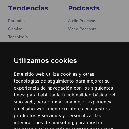
Tendencias
Podcasts
Farándula
Audio Podcasts
Gaming
Video Podcasts
Tecnología
Moda y belleza
Otros Sitios
Business
Emisoras Unidas
Utilizamos cookies
Noticias
La Tronadora
Este sitio web utiliza cookies y otras
Encuéntranos
tecnologías de seguimiento para mejorar su
experiencia de navegación con los siguientes
fines:
para habilitar la funcionalidad básica del
Contacto
sitio web
,
para brindar una mejor experiencia
Términos y condiciones
en el sitio web
,
medir su interés en nuestros
Directorio
productos y servicios y personalizar las
interacciones de marketing
,
para mostrar