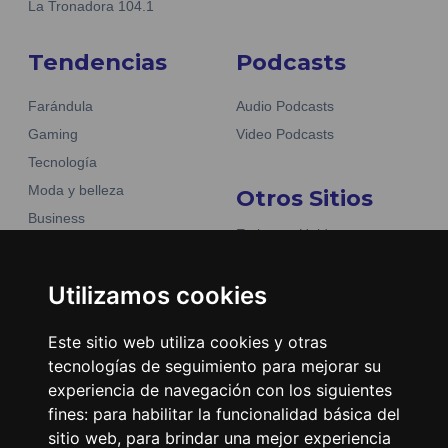
La Tronadora 104.1
Tendencias
Podcasts
Farándula
Audio Podcasts
Gaming
Video Podcasts
Tecnología
Moda y belleza
Otros Sitios
Business
Emisoras Unidas
Noticias
La Tronadora
Utilizamos cookies
Encuéntranos
Este sitio web utiliza cookies y otras
Contacto
tecnologías de seguimiento para mejorar su
experiencia de navegación con los siguientes
Términos y condiciones
fines:
para habilitar la funcionalidad básica del
Directorio
sitio web
,
para brindar una mejor experiencia