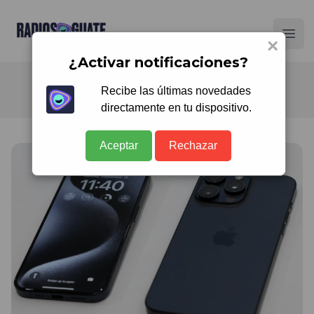
Radios Guate
Ope
×
¿Activar notificaciones?
Recibe las últimas novedades
directamente en tu dispositivo.
Aceptar
Rechazar