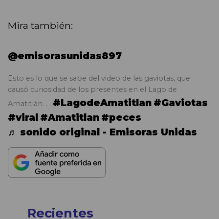
Mira también:
@emisorasunidas897
Esto es lo que se sabe del video de las gaviotas, que
causó curiosidad de los presentes en el Lago de
#LagodeAmatitlan
#Gaviotas
Amatitlán. . .
#viral
#Amatitlan
#peces
♬ sonido original - Emisoras Unidas
Recientes