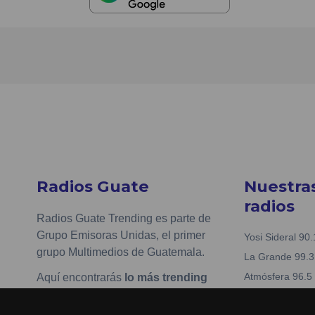
Radios Guate
Nuestra
radios
Radios Guate Trending es parte de
Grupo Emisoras Unidas, el primer
Yosi Sideral 90.
grupo Multimedios de Guatemala.
La Grande 99.3
Atmósfera 96.5
Aquí encontrarás
lo más trending
en streaming
, contenidos, redes
Kiss 97.7
sociales y más de tus artistas y