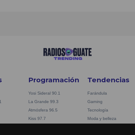
s
Programación
Tendencias
Yosi Sideral 90.1
Farándula
1
La Grande 99.3
Gaming
Atmósfera 96.5
Tecnología
Kiss 97.7
Moda y belleza
Nueva Fabuestéreo 88.1
Business