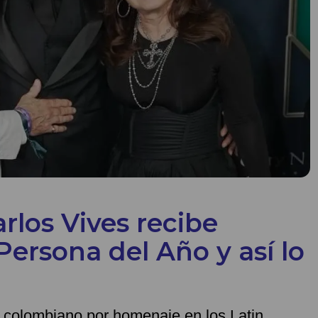
rlos Vives recibe
rsona del Año y así lo
o colombiano por homenaje en los Latin