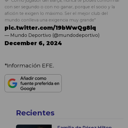
💬 "Como jugador del Barça, nunca te podés conformar
con ser segundo o con no ganar, porque el socio y la
afición te exigen lo máximo. Ser el mejor club del
mundo conlleva una exigencia muy grande"
pic.twitter.com/19bWwQg8lq
— Mundo Deportivo (@mundodeportivo)
December 6, 2024
*Información EFE.
Recientes
Familia de Pérez Hilton