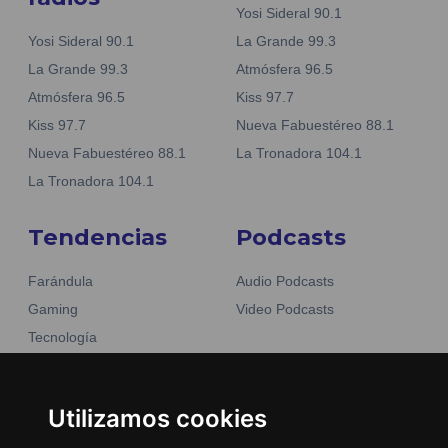
Yosi Sideral 90.1
Yosi Sideral 90.1
La Grande 99.3
La Grande 99.3
Atmósfera 96.5
Atmósfera 96.5
Kiss 97.7
Kiss 97.7
Nueva Fabuestéreo 88.1
Nueva Fabuestéreo 88.1
La Tronadora 104.1
La Tronadora 104.1
Tendencias
Podcasts
Farándula
Audio Podcasts
Gaming
Video Podcasts
Tecnología
Moda y belleza
Otros Sitios
Business
Emisoras Unidas
Utilizamos cookies
Noticias
La Tronadora