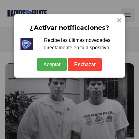
Radios Guate
Ope
×
¿Activar notificaciones?
Recibe las últimas novedades
directamente en tu dispositivo.
Aceptar
Rechazar