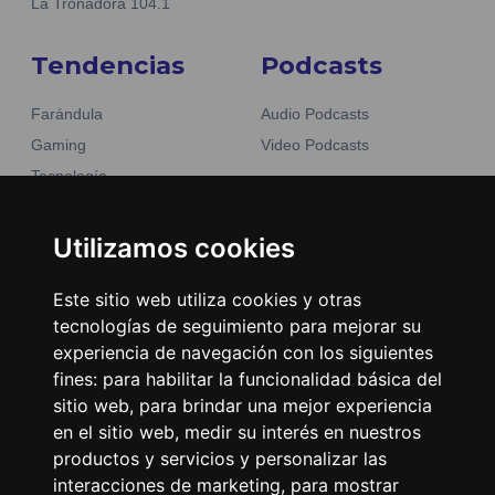
La Tronadora 104.1
Tendencias
Podcasts
Farándula
Audio Podcasts
Gaming
Video Podcasts
Tecnología
Moda y belleza
Otros Sitios
Business
Utilizamos cookies
Emisoras Unidas
Noticias
La Tronadora
Este sitio web utiliza cookies y otras
tecnologías de seguimiento para mejorar su
Encuéntranos
experiencia de navegación con los siguientes
fines:
para habilitar la funcionalidad básica del
Contacto
sitio web
,
para brindar una mejor experiencia
Términos y condiciones
en el sitio web
,
medir su interés en nuestros
productos y servicios y personalizar las
Directorio
interacciones de marketing
,
para mostrar