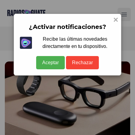
Radios Guate
Ope
×
¿Activar notificaciones?
Recibe las últimas novedades
directamente en tu dispositivo.
Aceptar
Rechazar