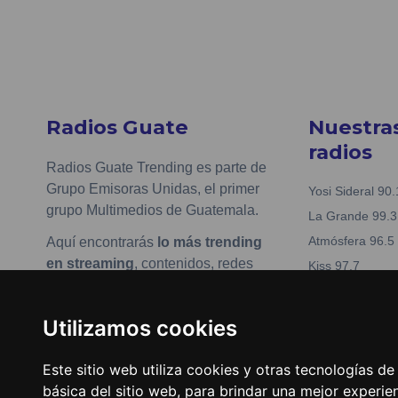
Radios Guate
Nuestra
radios
Radios Guate Trending es parte de
Grupo Emisoras Unidas, el primer
Yosi Sideral 90.
grupo Multimedios de Guatemala.
La Grande 99.3
Atmósfera 96.5
Aquí encontrarás
lo más trending
en streaming
, contenidos, redes
Kiss 97.7
sociales y más de tus artistas y
Nueva Fabuesté
música favorita.
La Tronadora 1
Utilizamos cookies
www.emisorasunidas.com
Actualizar preferencias de
Este sitio web utiliza cookies y otras tecnologías d
cookies
básica del sitio web
,
para brindar una mejor experien