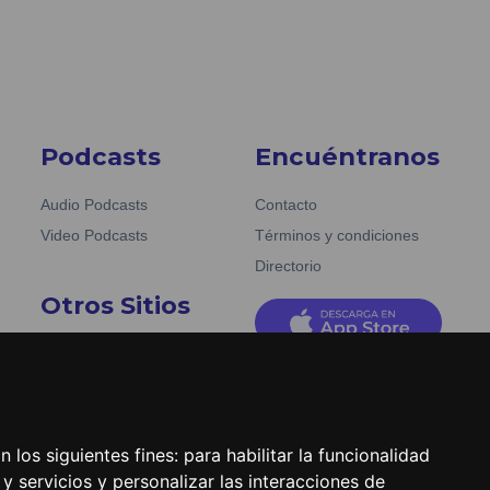
Podcasts
Encuéntranos
Audio Podcasts
Contacto
Video Podcasts
Términos y condiciones
Directorio
Otros Sitios
Emisoras Unidas
La Tronadora
 los siguientes fines:
para habilitar la funcionalidad
y servicios y personalizar las interacciones de