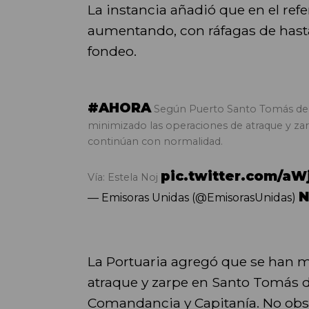
La instancia añadió que en el refe
aumentando, con ráfagas de hast
fondeo.
#AHORA
Según Puerto Santo Tomás de Ca
minimizado las operaciones de atraque y za
continúan con normalidad.
pic.twitter.com/a
Vía: Estela Noj
N
— Emisoras Unidas (@EmisorasUnidas)
La Portuaria agregó que se han 
atraque y zarpe en Santo Tomás 
Comandancia y Capitanía. No obst