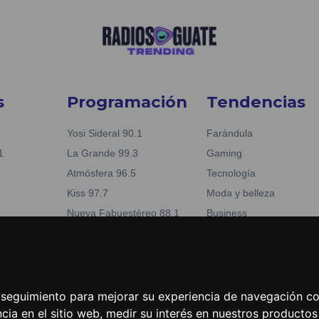
s
Programación
Tendencias
Yosi Sideral 90.1
Farándula
1
La Grande 99.3
Gaming
Atmósfera 96.5
Tecnología
Kiss 97.7
Moda y belleza
Nueva Fabuestéreo 88.1
Business
reo 88.1
La Tronadora 104.1
Noticias
04.1
e seguimiento para mejorar su experiencia de navegación con
cia en el sitio web
,
medir su interés en nuestros productos 