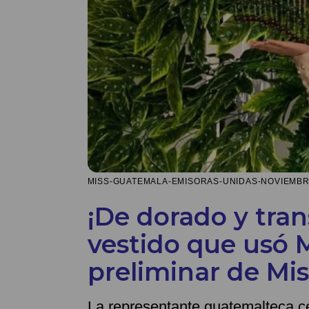
MISS-GUATEMALA-EMISORAS-UNIDAS-NOVIEMBRE.
¡De dorado y tran
vestido que usó 
preliminar de Mis
La representante guatemalteca c