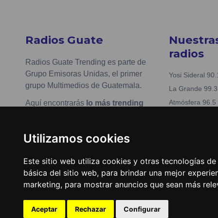
Radios Guate
Nuestra
radios
Radios Guate Trending es parte de
Grupo Emisoras Unidas, el primer
Yosi Sideral 90.
grupo Multimedios de Guatemala.
La Grande 99.3
Atmósfera 96.5
Aquí encontrarás
lo más trending
en streaming
, contenidos, redes
Kiss 97.7
sociales y más de tus artistas y
Nueva Fabuesté
Utilizamos cookies
música favorita.
La Tronadora 1
www.emisorasunidas.com
Este sitio web utiliza cookies y otras tecnologías d
Actualizar preferencias de
básica del sitio web
,
para brindar una mejor experien
cookies
marketing
,
para mostrar anuncios que sean más rele
Aceptar
Rechazar
Configurar
2026
©