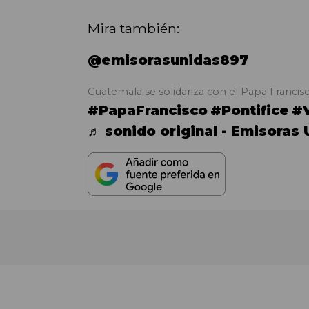
Mira también:
@emisorasunidas897
Guatemala se solidariza con el Papa Francisco
#PapaFrancisco
#Pontifice
#V
♬ sonido original - Emisoras 