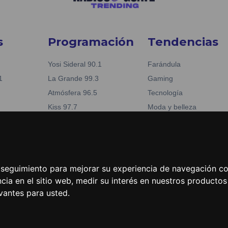
s
Programación
Tendencias
Yosi Sideral 90.1
Farándula
1
La Grande 99.3
Gaming
Atmósfera 96.5
Tecnología
Kiss 97.7
Moda y belleza
Nueva Fabuestéreo 88.1
Business
reo 88.1
La Tronadora 104.1
Noticias
04.1
e seguimiento para mejorar su experiencia de navegación con
cia en el sitio web
,
medir su interés en nuestros productos 
vantes para usted
.
Grupo Emisoras Unidas
| hosting, soporte y desarrollo por
www