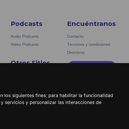
Podcasts
Encuéntranos
Audio Podcasts
Contacto
Video Podcasts
Términos y condiciones
Directorio
Otros Sitios
Emisoras Unidas
La Tronadora
 los siguientes fines:
para habilitar la funcionalidad
y servicios y personalizar las interacciones de
.dast.cl