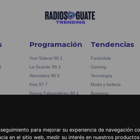
s
Programación
Tendencias
Yosi Sideral 90.1
Farándula
1
La Grande 99.3
Gaming
Atmósfera 96.5
Tecnología
Kiss 97.7
Moda y belleza
Nueva Fabuestéreo 88.1
Business
reo 88.1
La Tronadora 104.1
Noticias
04.1
e seguimiento para mejorar su experiencia de navegación con
cia en el sitio web
,
medir su interés en nuestros productos 