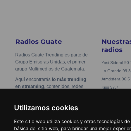
Radios Guate
Nuestra
radios
Radios Guate Trending es parte de
Grupo Emisoras Unidas, el primer
Yosi Sideral 90.
grupo Multimedios de Guatemala.
La Grande 99.3
Atmósfera 96.5
Aquí encontrarás
lo más trending
en streaming
, contenidos, redes
Kiss 97.7
sociales y más de tus artistas y
Nueva Fabuesté
música favorita.
La Tronadora 1
Utilizamos cookies
www.emisorasunidas.com
Actualizar preferencias de
Este sitio web utiliza cookies y otras tecnologías d
cookies
básica del sitio web
,
para brindar una mejor experien