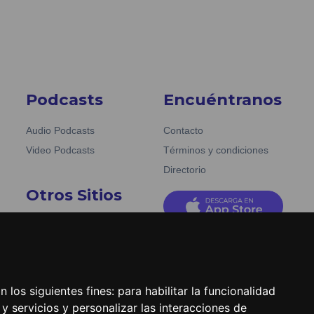
Podcasts
Encuéntranos
Audio Podcasts
Contacto
Video Podcasts
Términos y condiciones
Directorio
Otros Sitios
Emisoras Unidas
La Tronadora
 los siguientes fines:
para habilitar la funcionalidad
y servicios y personalizar las interacciones de