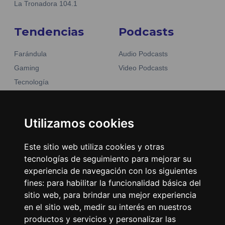
La Tronadora 104.1
Tendencias
Podcasts
Farándula
Audio Podcasts
Gaming
Video Podcasts
Tecnología
Moda y belleza
Otros Sitios
Business
Emisoras Unidas
Utilizamos cookies
Noticias
La Tronadora
Este sitio web utiliza cookies y otras
Encuéntranos
tecnologías de seguimiento para mejorar su
experiencia de navegación con los siguientes
fines:
para habilitar la funcionalidad básica del
Contacto
sitio web
,
para brindar una mejor experiencia
Términos y condiciones
en el sitio web
,
medir su interés en nuestros
Directorio
productos y servicios y personalizar las