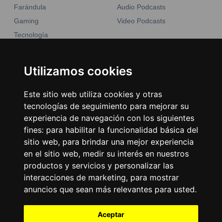
Farándula
Audio Podcasts
Gaming
Video Podcasts
Tecnología
Moda y belleza
Otros Sitios
Business
Utilizamos cookies
Emisoras Unidas
Noticias
La Tronadora
Este sitio web utiliza cookies y otras
tecnologías de seguimiento para mejorar su
Encuéntranos
experiencia de navegación con los siguientes
fines:
para habilitar la funcionalidad básica del
Contacto
sitio web
,
para brindar una mejor experiencia
Términos y condiciones
en el sitio web
,
medir su interés en nuestros
Directorio
productos y servicios y personalizar las
interacciones de marketing
,
para mostrar
anuncios que sean más relevantes para usted
.
Aceptar