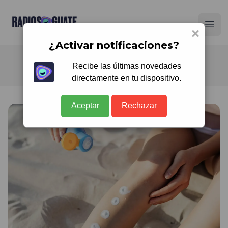
Radios Guate
Ope
×
¿Activar notificaciones?
Recibe las últimas novedades
directamente en tu dispositivo.
Aceptar
Rechazar