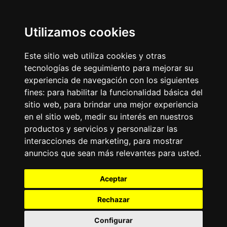
Moda y belleza
Otros Sitios
Business
Utilizamos cookies
Emisoras Unidas
Noticias
La Tronadora
Este sitio web utiliza cookies y otras
tecnologías de seguimiento para mejorar su
Encuéntranos
experiencia de navegación con los siguientes
fines:
para habilitar la funcionalidad básica del
Contacto
sitio web
,
para brindar una mejor experiencia
Términos y condiciones
en el sitio web
,
medir su interés en nuestros
Directorio
productos y servicios y personalizar las
interacciones de marketing
,
para mostrar
anuncios que sean más relevantes para usted
.
Aceptar
Rechazar
2026
©
Grupo Emisoras Unidas
| hosting, soporte y
desarrollo por
www.dast.cl
Configurar