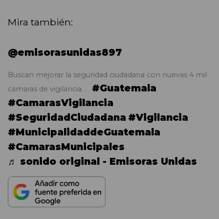
Mira también:
@emisorasunidas897
Buscan mejorar la seguridad ciudadana con nuevas 4 mil
#Guatemala
cámaras de vigilancia. . .
#CamarasVigilancia
#SeguridadCiudadana
#Vigilancia
#MunicipalidaddeGuatemala
#CamarasMunicipales
♬ sonido original - Emisoras Unidas