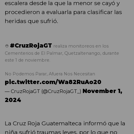
escalera desde la que la menor se cayó y
procedieron a evaluarla para clasificar las
heridas que sufrió.
#CruzRojaGT
⛑️
realiza monitoreos en los
Cementerios de El Palmar, Quetzaltenango, durante
este 1 de noviembre.
No Podemos Parar, Afuera Nos Necesitan
pic.twitter.com/Wa82RuAo20
November 1,
— CruzRojaGT (@CruzRojaGT_)
2024
La Cruz Roja Guatemalteca informó que la
niña sufrió traumas leves, por lo que no