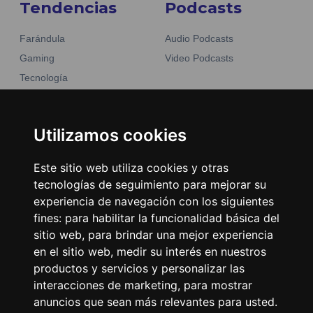
Tendencias
Podcasts
Farándula
Audio Podcasts
Gaming
Video Podcasts
Tecnología
Moda y belleza
Otros Sitios
Business
Emisoras Unidas
Utilizamos cookies
Noticias
La Tronadora
Este sitio web utiliza cookies y otras
Encuéntranos
tecnologías de seguimiento para mejorar su
experiencia de navegación con los siguientes
fines:
para habilitar la funcionalidad básica del
Contacto
sitio web
,
para brindar una mejor experiencia
Términos y condiciones
en el sitio web
,
medir su interés en nuestros
Directorio
productos y servicios y personalizar las
interacciones de marketing
,
para mostrar
anuncios que sean más relevantes para usted
.