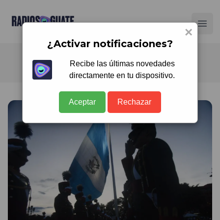
Radios Guate
Ope
×
¿Activar notificaciones?
Recibe las últimas novedades
directamente en tu dispositivo.
Aceptar
Rechazar