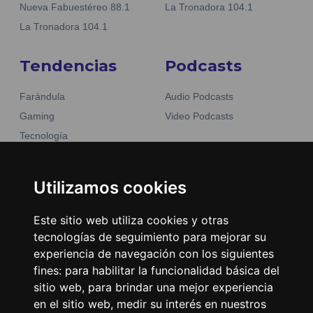
Nueva Fabuestéreo 88.1
La Tronadora 104.1
La Tronadora 104.1
Tendencias
Podcasts
Farándula
Audio Podcasts
Gaming
Video Podcasts
Tecnología
Moda y belleza
Otros Sitios
Business
Utilizamos cookies
Emisoras Unidas
Noticias
La Tronadora
Este sitio web utiliza cookies y otras
tecnologías de seguimiento para mejorar su
Encuéntranos
experiencia de navegación con los siguientes
fines:
para habilitar la funcionalidad básica del
Contacto
sitio web
,
para brindar una mejor experiencia
Términos y condiciones
en el sitio web
,
medir su interés en nuestros