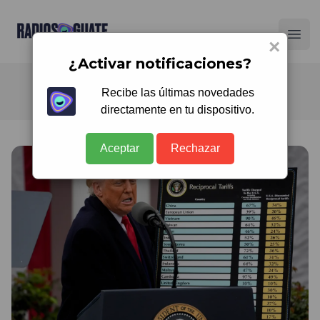
Radios Guate
Ope
×
¿Activar notificaciones?
Recibe las últimas novedades
directamente en tu dispositivo.
Aceptar
Rechazar