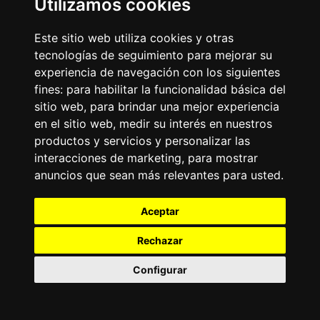
Utilizamos cookies
Noticias
La Tronadora
Este sitio web utiliza cookies y otras
Encuéntranos
tecnologías de seguimiento para mejorar su
experiencia de navegación con los siguientes
fines:
para habilitar la funcionalidad básica del
Contacto
sitio web
,
para brindar una mejor experiencia
Términos y condiciones
en el sitio web
,
medir su interés en nuestros
Directorio
productos y servicios y personalizar las
interacciones de marketing
,
para mostrar
anuncios que sean más relevantes para usted
.
Aceptar
Rechazar
2026
©
Grupo Emisoras Unidas
| hosting, soporte y
desarrollo por
www.dast.cl
Configurar