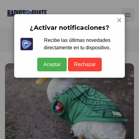
Radios Guate
Ope
×
¿Activar notificaciones?
Recibe las últimas novedades
directamente en tu dispositivo.
Aceptar
Rechazar