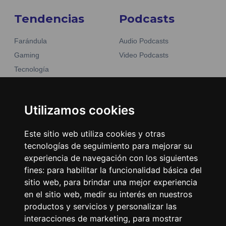
Tendencias
Podcasts
Farándula
Audio Podcasts
Gaming
Video Podcasts
Tecnología
Moda y belleza
Otros Sitios
Business
Emisoras Unidas
Utilizamos cookies
Noticias
La Tronadora
Este sitio web utiliza cookies y otras
Encuéntranos
tecnologías de seguimiento para mejorar su
experiencia de navegación con los siguientes
fines:
para habilitar la funcionalidad básica del
Contacto
sitio web
,
para brindar una mejor experiencia
Términos y condiciones
en el sitio web
,
medir su interés en nuestros
Directorio
productos y servicios y personalizar las
interacciones de marketing
,
para mostrar