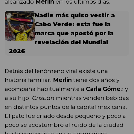
alcanzado
Merlín
en los últimos días.
Nadie más quiso vestir a
Cabo Verde: esta fue la
marca que apostó por la
revelación del Mundial
2026
Detrás del fenómeno viral existe una
historia familiar.
Merlín
tiene dos años y
acompaña habitualmente a
Carla Góme
z y
a su hijo
Cristian
mientras venden bebidas
en distintos puntos de la capital mexicana.
El pato fue criado desde pequeño y poco a
poco se acostumbró al ruido de la ciudad
hasta convertirse en un compañero