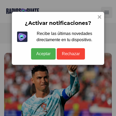
Radios Guate
Ope
×
¿Activar notificaciones?
Recibe las últimas novedades
directamente en tu dispositivo.
Aceptar
Rechazar