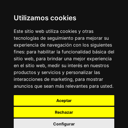
Moda y belleza
Otros Sitios
Business
Emisoras Unidas
Utilizamos cookies
Noticias
La Tronadora
Este sitio web utiliza cookies y otras
Encuéntranos
tecnologías de seguimiento para mejorar su
experiencia de navegación con los siguientes
fines:
para habilitar la funcionalidad básica del
Contacto
sitio web
,
para brindar una mejor experiencia
Términos y condiciones
en el sitio web
,
medir su interés en nuestros
Directorio
productos y servicios y personalizar las
interacciones de marketing
,
para mostrar
anuncios que sean más relevantes para usted
.
Aceptar
Rechazar
2026
©
Grupo Emisoras Unidas
| hosting, soporte y
desarrollo por
www.dast.cl
Configurar