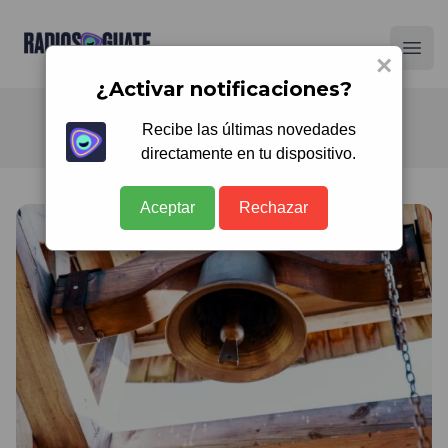
Radios Guate
Ope
×
¿Activar notificaciones?
Recibe las últimas novedades
directamente en tu dispositivo.
Aceptar
Rechazar