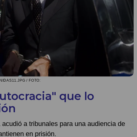
DAS11.JPG / FOTO:
utocracia" que lo
ión
acudió a tribunales para una audiencia de
ntienen en prisión.