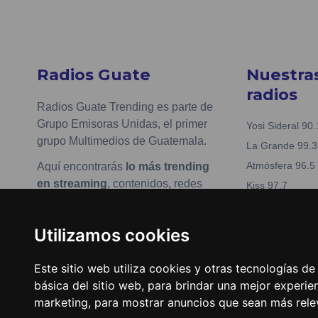
Radios Guate
Nuestra
radios
Radios Guate Trending es parte de
Grupo Emisoras Unidas, el primer
Yosi Sideral 90.
grupo Multimedios de Guatemala.
La Grande 99.3
Atmósfera 96.5
Aquí encontrarás
lo más trending
en streaming
, contenidos, redes
Kiss 97.7
sociales y más de tus artistas y
Nueva Fabuesté
música favorita.
La Tronadora 1
Utilizamos cookies
www.emisorasunidas.com
Actualizar preferencias de
Este sitio web utiliza cookies y otras tecnologías d
cookies
básica del sitio web
,
para brindar una mejor experien
marketing
,
para mostrar anuncios que sean más rele