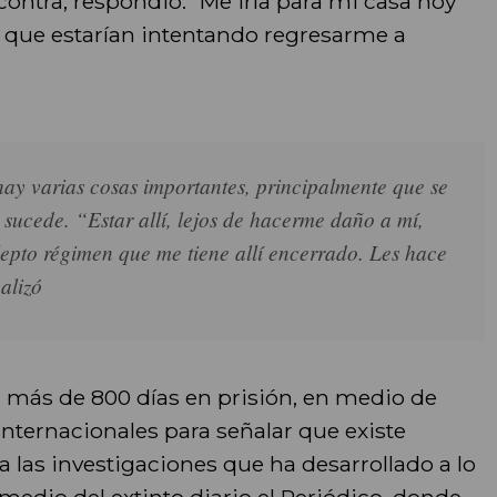
contra, respondió: “Me iría para mi casa hoy
 que estarían intentando regresarme a
ay varias cosas importantes, principalmente que se
 sucede. “Estar allí, lejos de hacerme daño a mí,
lepto régimen que me tiene allí encerrado. Les hace
alizó
 más de 800 días en prisión, en medio de
nternacionales para señalar que existe
 las investigaciones que ha desarrollado a lo
medio del extinto diario el Periódico, donde