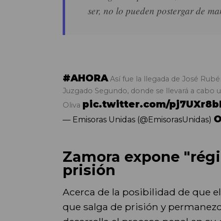
ser, no lo pueden postergar de man
#AHORA
Así fue la llegada de José Rub
Juzgado Segundo, donde se llevará a cabo un
pic.twitter.com/pj7UXr8
Oliva
O
— Emisoras Unidas (@EmisorasUnidas)
Zamora expone "régi
prisión
Acerca de la posibilidad de que el
que salga de prisión y permanezc