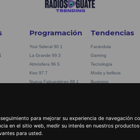
s
Programación
Tendencias
Yosi Sideral 90.1
Farándula
1
La Grande 99.3
Gaming
Atmósfera 96.5
Tecnología
Kiss 97.7
Moda y belleza
Nueva Fabuestéreo 88.1
Business
reo 88.1
La Tronadora 104.1
Noticias
04.1
e seguimiento para mejorar su experiencia de navegación con
cia en el sitio web
,
medir su interés en nuestros productos 
vantes para usted
.