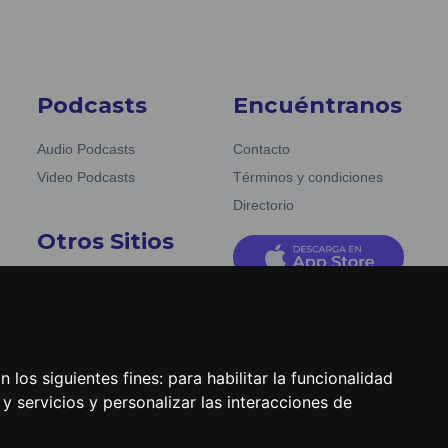
Podcasts
Encuéntranos
Audio Podcasts
Contacto
Video Podcasts
Términos y condiciones
Directorio
Otros Sitios
Emisoras Unidas
La Tronadora
 los siguientes fines:
para habilitar la funcionalidad
y servicios y personalizar las interacciones de