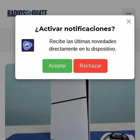
Radios Guate
Ope
×
¿Activar notificaciones?
Recibe las últimas novedades
directamente en tu dispositivo.
Aceptar
Rechazar