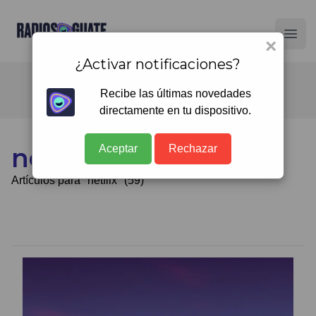
Radios Guate
Ope
×
¿Activar notificaciones?
Recibe las últimas novedades
directamente en tu dispositivo.
Aceptar
Rechazar
netflix
Artículos para "netflix" (59)