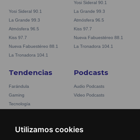
Yosi Sideral 90.1
Yosi Sideral 90.1
La Grande 99.3
La Grande 99.3
Atmósfera 96.5
Atmósfera 96.5
Kiss 97.7
Kiss 97.7
Nueva Fabuestéreo 88.1
Nueva Fabuestéreo 88.1
La Tronadora 104.1
La Tronadora 104.1
Tendencias
Podcasts
Farándula
Audio Podcasts
Gaming
Video Podcasts
Tecnología
Moda y belleza
Otros Sitios
Business
Emisoras Unidas
Utilizamos cookies
Noticias
La Tronadora