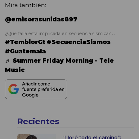
Mira también:
@emisorasunidas897
¿Qué falla está implicada en secuencia sísmica? . .
#TemblorGt
#SecuenciaSismos
#Guatemala
♬ Summer Friday Morning - Tele
Music
Recientes
"Lloré todo el camino":