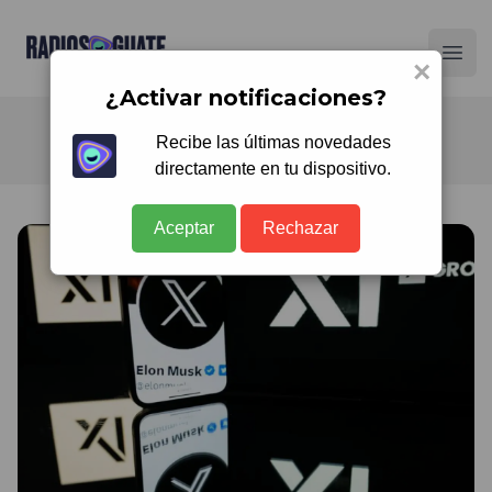
Radios Guate
Ope
×
¿Activar notificaciones?
Recibe las últimas novedades
directamente en tu dispositivo.
Aceptar
Rechazar