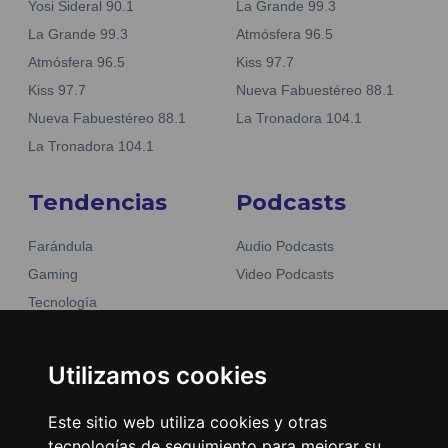
Yosi Sideral 90.1
La Grande 99.3
La Grande 99.3
Atmósfera 96.5
Atmósfera 96.5
Kiss 97.7
Kiss 97.7
Nueva Fabuestéreo 88.1
Nueva Fabuestéreo 88.1
La Tronadora 104.1
La Tronadora 104.1
Tendencias
Podcasts
Farándula
Audio Podcasts
Gaming
Video Podcasts
Tecnología
Moda y belleza
Otros Sitios
Business
Utilizamos cookies
Emisoras Unidas
Noticias
La Tronadora
Este sitio web utiliza cookies y otras
tecnologías de seguimiento para mejorar su