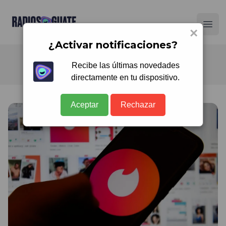
Radios Guate
Ope
×
¿Activar notificaciones?
Recibe las últimas novedades
directamente en tu dispositivo.
Aceptar
Rechazar