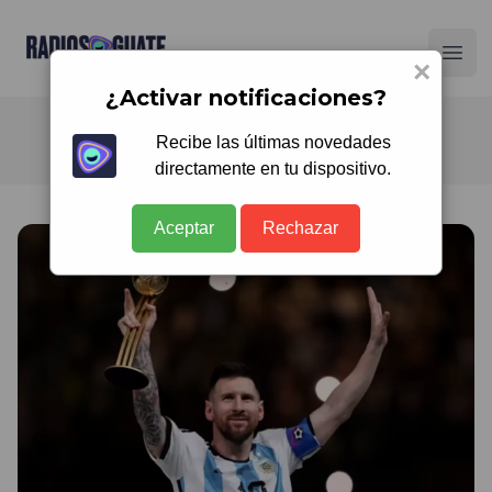
Radios Guate
Ope
×
¿Activar notificaciones?
Recibe las últimas novedades
directamente en tu dispositivo.
Aceptar
Rechazar