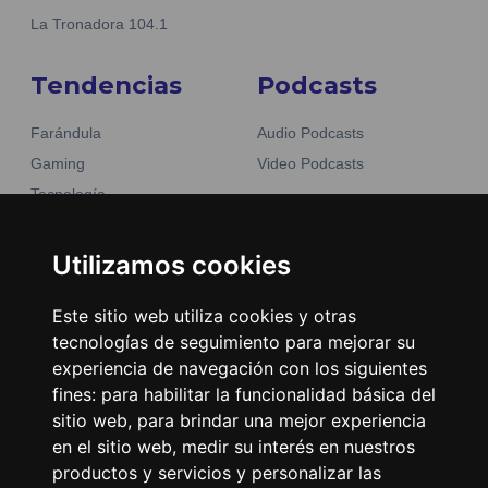
La Tronadora 104.1
Tendencias
Podcasts
Farándula
Audio Podcasts
Gaming
Video Podcasts
Tecnología
Moda y belleza
Otros Sitios
Business
Utilizamos cookies
Emisoras Unidas
Noticias
La Tronadora
Este sitio web utiliza cookies y otras
tecnologías de seguimiento para mejorar su
Encuéntranos
experiencia de navegación con los siguientes
fines:
para habilitar la funcionalidad básica del
Contacto
sitio web
,
para brindar una mejor experiencia
Términos y condiciones
en el sitio web
,
medir su interés en nuestros
productos y servicios y personalizar las
Directorio