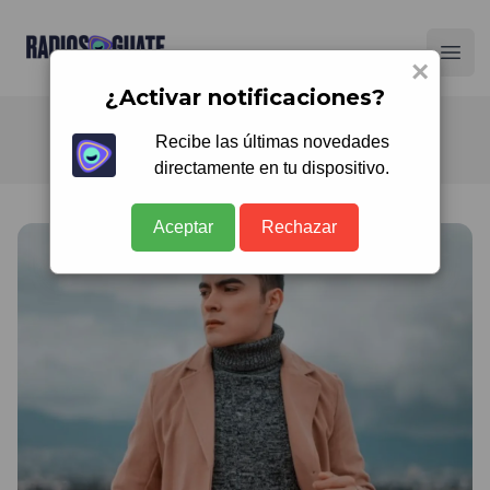
Radios Guate
Ope
×
¿Activar notificaciones?
Recibe las últimas novedades
directamente en tu dispositivo.
Aceptar
Rechazar