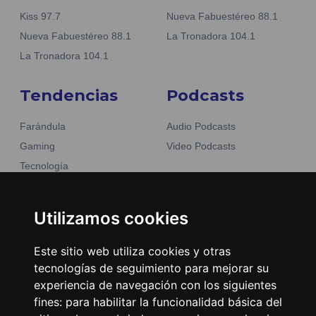
Kiss 97.7
Nueva Fabuestéreo 88.1
Nueva Fabuestéreo 88.1
La Tronadora 104.1
La Tronadora 104.1
Tendencias
Podcasts
Farándula
Audio Podcasts
Gaming
Video Podcasts
Tecnología
Moda y belleza
Otros Sitios
Business
Utilizamos cookies
Emisoras Unidas
Noticias
La Tronadora
Este sitio web utiliza cookies y otras
tecnologías de seguimiento para mejorar su
Encuéntranos
experiencia de navegación con los siguientes
fines:
para habilitar la funcionalidad básica del
Contacto