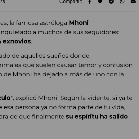
Compartir:
025
es, la famosa astróloga
Mhoni
nquietado a muchos de sus seguidores:
 exnovios
.
icado de aquellos sueños donde
animales que suelen causar temor y confusión
ón de Mhoni ha dejado a más de uno con la
culo
", explicó Mhoni. Según la vidente, si ya te
ue esa persona ya no forma parte de tu vida,
lara de que finalmente
su espíritu ha salido