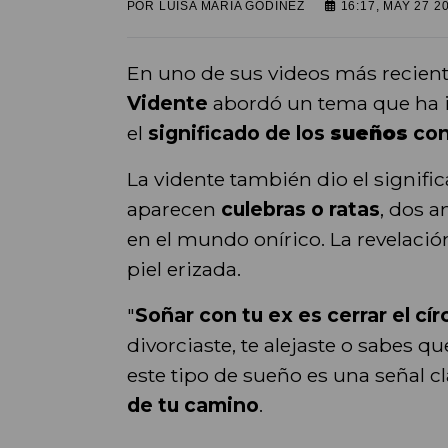
POR
LUISA MARIA GODINEZ
16:17, MAY 27 2
En uno de sus videos más recient
Vidente
abordó un tema que ha i
el
significado de los
sueños
con
La vidente también dio el signif
aparecen
culebras o ratas
, dos 
en el mundo onírico. La revelaci
piel erizada.
"
Soñar con tu ex es cerrar el cír
divorciaste, te alejaste o sabes q
este tipo de sueño es una señal c
de tu camino
.