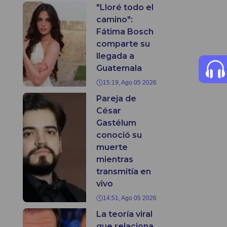
"Lloré todo el
camino":
Fátima Bosch
comparte su
llegada a
Guatemala
15:19, Ago 05 2026
Pareja de
César
Gastélum
conoció su
muerte
mientras
transmitía en
vivo
14:51, Ago 05 2026
La teoría viral
que relaciona