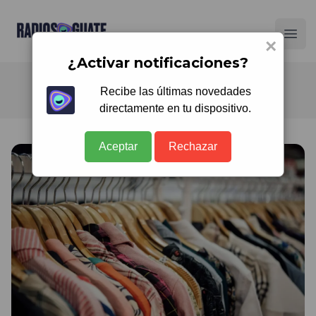
Radios Guate
Ope
×
¿Activar notificaciones?
Recibe las últimas novedades
directamente en tu dispositivo.
Aceptar
Rechazar