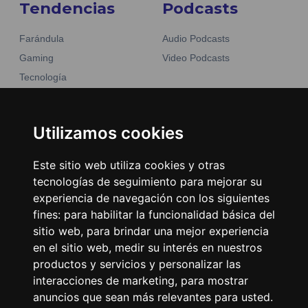
Tendencias
Podcasts
Farándula
Audio Podcasts
Gaming
Video Podcasts
Tecnología
Moda y belleza
Otros Sitios
Business
Emisoras Unidas
Utilizamos cookies
Noticias
La Tronadora
Este sitio web utiliza cookies y otras
Encuéntranos
tecnologías de seguimiento para mejorar su
experiencia de navegación con los siguientes
fines:
para habilitar la funcionalidad básica del
Contacto
sitio web
,
para brindar una mejor experiencia
Términos y condiciones
en el sitio web
,
medir su interés en nuestros
Directorio
productos y servicios y personalizar las
interacciones de marketing
,
para mostrar
anuncios que sean más relevantes para usted
.