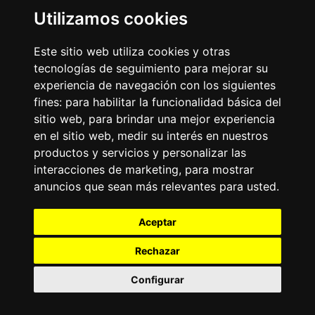
Business
Emisoras Unidas
Utilizamos cookies
Noticias
La Tronadora
Este sitio web utiliza cookies y otras
Encuéntranos
tecnologías de seguimiento para mejorar su
experiencia de navegación con los siguientes
fines:
para habilitar la funcionalidad básica del
Contacto
sitio web
,
para brindar una mejor experiencia
Términos y condiciones
en el sitio web
,
medir su interés en nuestros
Directorio
productos y servicios y personalizar las
interacciones de marketing
,
para mostrar
anuncios que sean más relevantes para usted
.
Aceptar
Rechazar
2026
©
Grupo Emisoras Unidas
| hosting, soporte y
desarrollo por
www.dast.cl
Configurar