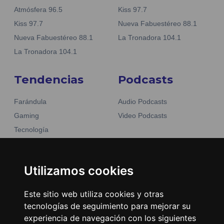
Atmósfera 96.5
Kiss 97.7
Kiss 97.7
Nueva Fabuestéreo 88.1
Nueva Fabuestéreo 88.1
La Tronadora 104.1
La Tronadora 104.1
Tendencias
Podcasts
Farándula
Audio Podcasts
Gaming
Video Podcasts
Tecnología
Moda y belleza
Otros Sitios
Business
Emisoras Unidas
Utilizamos cookies
Noticias
La Tronadora
Este sitio web utiliza cookies y otras
Encuéntranos
tecnologías de seguimiento para mejorar su
experiencia de navegación con los siguientes