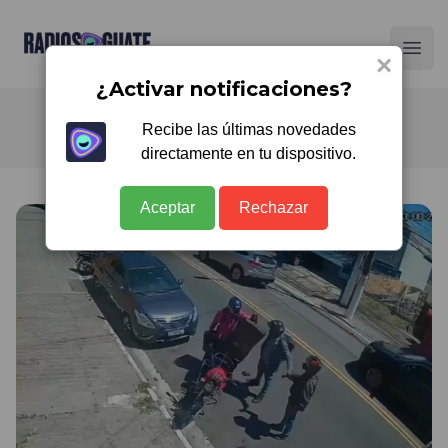
Radios Guate
Ope
×
¿Activar notificaciones?
Recibe las últimas novedades
directamente en tu dispositivo.
Aceptar
Rechazar