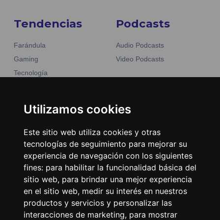
Tendencias
Podcasts
Farándula
Audio Podcasts
Gaming
Video Podcasts
Tecnología
Moda y belleza
Otros Sitios
Business
Utilizamos cookies
Emisoras Unidas
Noticias
La Tronadora
Este sitio web utiliza cookies y otras
tecnologías de seguimiento para mejorar su
Encuéntranos
experiencia de navegación con los siguientes
fines:
para habilitar la funcionalidad básica del
Contacto
sitio web
,
para brindar una mejor experiencia
Términos y condiciones
en el sitio web
,
medir su interés en nuestros
Directorio
productos y servicios y personalizar las
interacciones de marketing
,
para mostrar