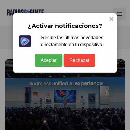
Radios Guate
Ope
×
¿Activar notificaciones?
Recibe las últimas novedades
directamente en tu dispositivo.
Aceptar
Rechazar