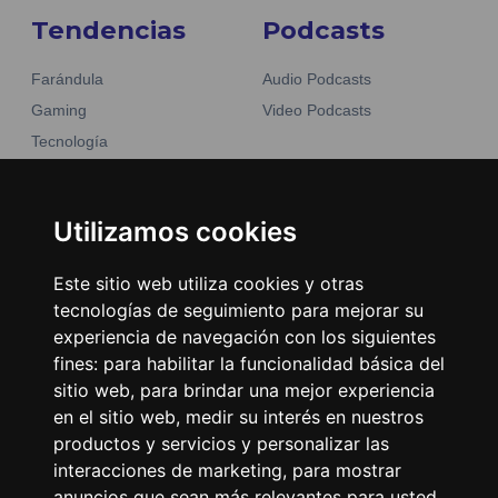
Tendencias
Podcasts
Farándula
Audio Podcasts
Gaming
Video Podcasts
Tecnología
Moda y belleza
Otros Sitios
Business
Emisoras Unidas
Utilizamos cookies
Noticias
La Tronadora
Este sitio web utiliza cookies y otras
Encuéntranos
tecnologías de seguimiento para mejorar su
experiencia de navegación con los siguientes
fines:
para habilitar la funcionalidad básica del
Contacto
sitio web
,
para brindar una mejor experiencia
Términos y condiciones
en el sitio web
,
medir su interés en nuestros
Directorio
productos y servicios y personalizar las
interacciones de marketing
,
para mostrar
anuncios que sean más relevantes para usted
.