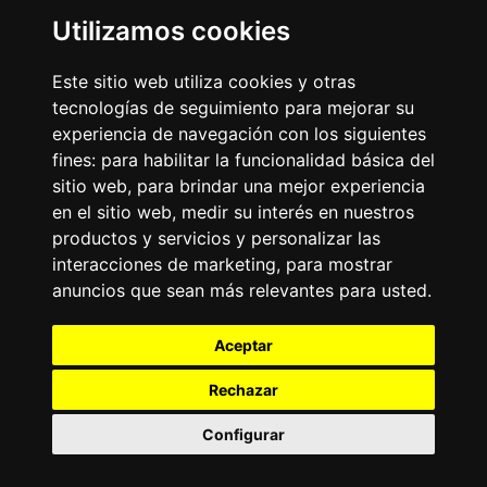
Business
Utilizamos cookies
Emisoras Unidas
Noticias
La Tronadora
Este sitio web utiliza cookies y otras
tecnologías de seguimiento para mejorar su
Encuéntranos
experiencia de navegación con los siguientes
fines:
para habilitar la funcionalidad básica del
Contacto
sitio web
,
para brindar una mejor experiencia
Términos y condiciones
en el sitio web
,
medir su interés en nuestros
Directorio
productos y servicios y personalizar las
interacciones de marketing
,
para mostrar
anuncios que sean más relevantes para usted
.
Aceptar
Rechazar
2026
©
Grupo Emisoras Unidas
| hosting, soporte y
desarrollo por
www.dast.cl
Configurar