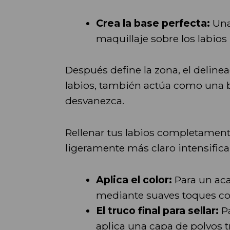
Crea la base perfecta:
Una
maquillaje sobre los labio
Después define la zona, el deline
labios, también actúa como una ba
desvanezca.
Rellenar tus labios completamen
ligeramente más claro intensifica
Aplica el color:
Para un acab
mediante suaves toques co
El truco final para sellar:
Pa
aplica una capa de polvos t